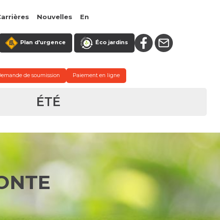
arrières
Nouvelles
En
Plan d'urgence
Éco jardins
Demande de soumission
Paiement en ligne
ÉTÉ
ONTE