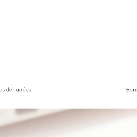
nes dénudées
Bonn