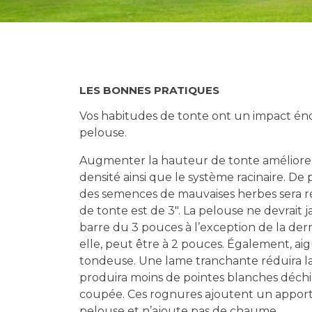
LES BONNES PRATIQUES
Vos habitudes de tonte ont un impact éno
pelouse.
Augmenter la hauteur de tonte améliorera
densité ainsi que le système racinaire. De
des semences de mauvaises herbes sera 
de tonte est de 3″. La pelouse ne devrait 
barre du 3 pouces à l’exception de la dern
elle, peut être à 2 pouces. Également, aig
tondeuse. Une lame tranchante réduira la 
produira moins de pointes blanches déchi
coupée. Ces rognures ajoutent un apport
pelouse et n’ajoute pas de chaume.