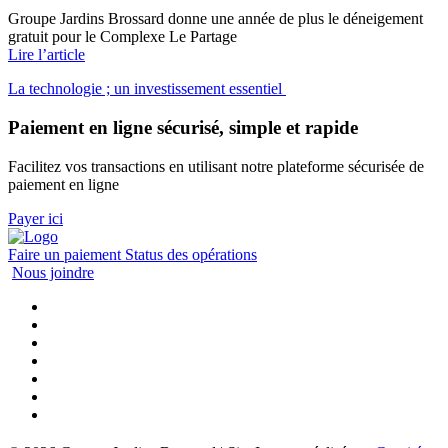
Groupe Jardins Brossard donne une année de plus le déneigement
gratuit pour le Complexe Le Partage
Lire l’article
La technologie ; un investissement essentiel
Paiement en ligne sécurisé, simple et rapide
Facilitez vos transactions en utilisant notre plateforme sécurisée de
paiement en ligne
Payer ici
Faire un paiement
Status des opérations
Nous joindre
Déneigement résidentiel, condo et commercial à Saint-Lambert
Déneigement résidentiel, condo et commercial à La Prairie
Déneigement résidentiel, condo et commercial à Brossard
Déneigement résidentiel, condo et commercial à Candiac
Éco Jardins
Code d’éthique
Politique de confidentialité