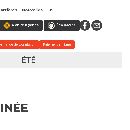
arrières
Nouvelles
En
Plan d'urgence
Éco jardins
Demande de soumission
Paiement en ligne
ÉTÉ
INÉE