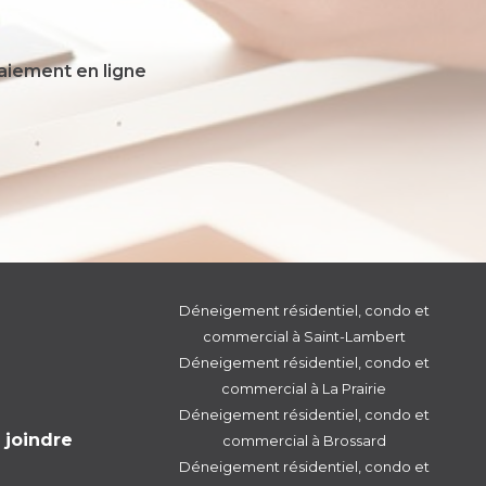
paiement en ligne
Déneigement résidentiel, condo et
commercial à Saint-Lambert
Déneigement résidentiel, condo et
commercial à La Prairie
Déneigement résidentiel, condo et
 joindre
commercial à Brossard
Déneigement résidentiel, condo et