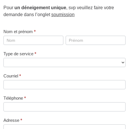
Pour
un déneigement unique
, svp veuillez faire votre
demande dans l’onglet
soumission
Nom et prénom
*
Nom
Nom
et
et
prénom
prénom
Type de service
*
Courriel
*
Téléphone
*
Adresse
*