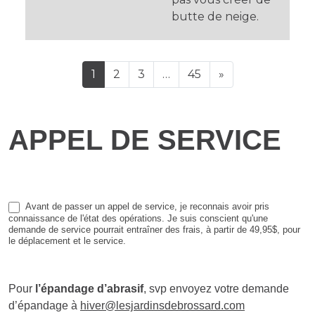
butte de neige.
NAVIGATION DANS LES ARTICLE
1
2
3
…
45
»
Appel
APPEL DE SERVICE
de
service
Avant de passer un appel de service, je reconnais avoir pris
connaissance de l'état des opérations. Je suis conscient qu'une
demande de service pourrait entraîner des frais, à partir de 49,95$, pour
le déplacement et le service.
Pour
l’épandage d’abrasif
, svp envoyez votre demande
d’épandage à
hiver@lesjardinsdebrossard.com